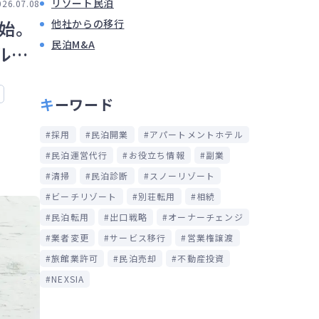
リゾート民泊
026.07.08
開始。
他社からの移行
民泊M&A
ルへ
キーワード
採用
民泊開業
アパートメントホテル
民泊運営代行
お役立ち情報
副業
清掃
民泊診断
スノーリゾート
ビーチリゾート
別荘転用
相続
民泊転用
出口戦略
オーナーチェンジ
業者変更
サービス移行
営業権譲渡
旅館業許可
民泊売却
不動産投資
NEXSIA