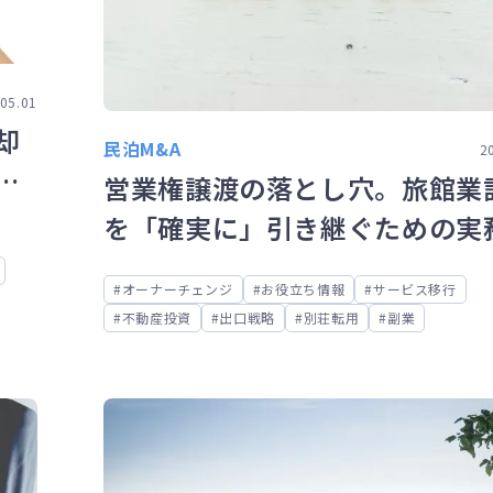
05.01
却
民泊M&A
2
め
営業権譲渡の落とし穴。旅館業
を「確実に」引き継ぐための実
イント
オーナーチェンジ
お役立ち情報
サービス移行
不動産投資
出口戦略
別荘転用
副業