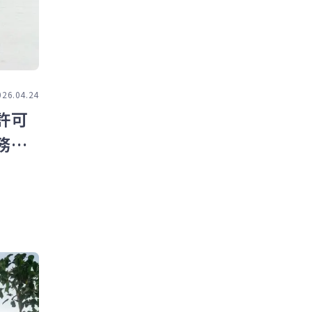
026.04.24
許可
務ポ