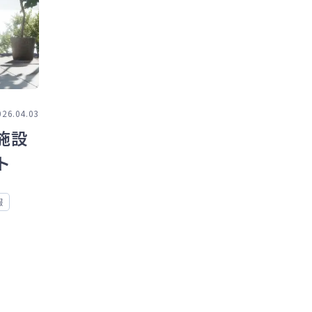
026.04.03
施設
ト
報