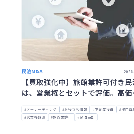
民泊M&A
2026.
【買取強化中】旅館業許可付き民
は、営業権とセットで評価。高価
取の理由とは？
オーナーチェンジ
お役立ち情報
不動産投資
出口戦
営業権譲渡
旅館業許可
民泊売却