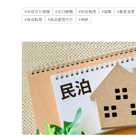
お役立ち情報
出口戦略
別荘転用
副業
業者変更
民泊転用
民泊運営代行
相続