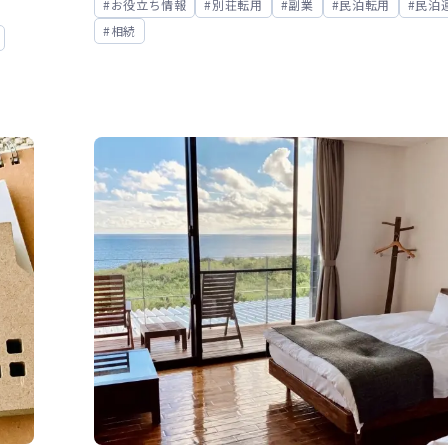
お役立ち情報
別荘転用
副業
民泊転用
民泊
相続