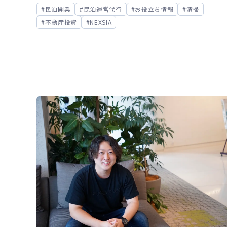
民泊開業
民泊運営代行
お役立ち情報
清掃
プ対応を開始
不動産投資
NEXSIA