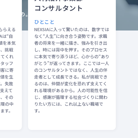
す。
コンサルタント
値そのもの。
ひとこと
します。
もらえる
NEXSIAに入って驚いたのは、数字では
Aは“自
なく“人生”に向き合う姿勢です。求職
値を本気
者の将来を一緒に描き、強みを引き出
も、挑戦
し、時には背中を押す。そのプロセス
じてくれ
に本気で寄り添うほど、心からの“あり
スタッフ
がとう”が返ってきます。ここでは一人
顧客に寄
のコンサルタントではなく、人生の伴
価値を生
走者として成長できる。私が挑戦でき
す。失敗
るのは、仲間が変化を恐れず支えてく
支えて
れる環境があるから。人の可能性を信
り、その
じ、感謝が循環する社会づくりに関わ
循環の中
りたい方には、これ以上ない職場で
います。
す。