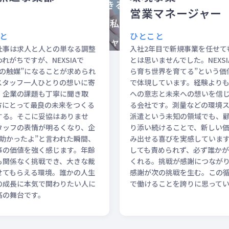
齢や経験に関わらず活躍できる環境づくりを進めていま
営業マネージャー
ーで見えたリアルな声は、私たちが大切にしている価
と
ひとこと
の強みを生かし、新しいキャリアを築きたい方を歓迎
仕事は求人と人との単なる調整
入社2年目で新規事業を任せて
れがちですが、NEXSIAで
とは思いませんでした。NEXSI
長の触媒”になることが求められ
ら育ち世界を育てる”という価
スタッフ一人ひとりの想いに寄
で体現しています。経験より
、企業の課題も丁寧に聞き取
への意志と未来への想いを信
方にとって最良の未来をつくる
る会社です。測量などの環境
する。そこに妥協はありませ
派遣という未知の領域でも、
タッフの表情が明るくなり、企
り添い続けることで、新しい
“助かったよ”と言われた瞬間、
み出せる喜びを実感していま
事の価値を強く感じます。年齢
しても責められず、必ず誰かが
も関係なく挑戦でき、大きな裁
くれる。挑戦が感謝につなが
せてもらえる環境。誰かの人生
感謝が次の挑戦を生む。この
の成長に本気で関わりたい人に
で働けることを誇りに思って
高の舞台です。