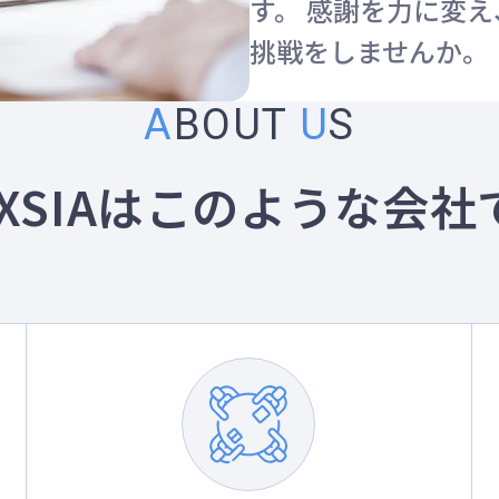
す。 感謝を力に変
挑戦をしませんか。
A
BOUT
U
S
XSIAは
このような会社