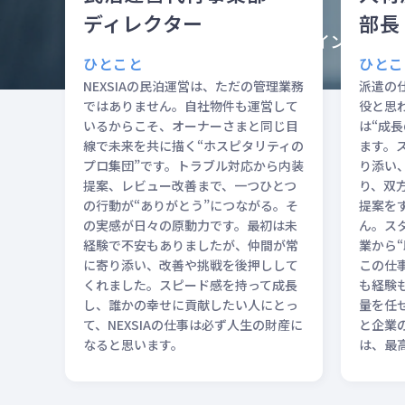
年
ディレクター
部長
インタビュ
ひとこと
ひとこ
あなた
NEXSIAの民泊運営は、ただの管理業務
派遣の
ではありません。自社物件も運営して
役と思わ
いるからこそ、オーナーさまと同じ目
は“成
線で未来を共に描く“ホスピタリティの
ます。
プロ集団”です。トラブル対応から内装
り添い
提案、レビュー改善まで、一つひとつ
り、双
の行動が“ありがとう”につながる。そ
提案を
の実感が日々の原動力です。最初は未
ん。ス
経験で不安もありましたが、仲間が常
業から
に寄り添い、改善や挑戦を後押しして
この仕
くれました。スピード感を持って成長
も経験
し、誰かの幸せに貢献したい人にとっ
量を任
て、NEXSIAの仕事は必ず人生の財産に
と企業
なると思います。
は、最