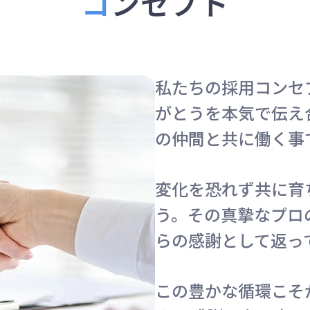
コ
ンセプト
私たちの採用コンセ
がとうを本気で伝え
の仲間と共に働く事
変化を恐れず共に育
う。その真摯なプロ
らの感謝として返っ
この豊かな循環こそ