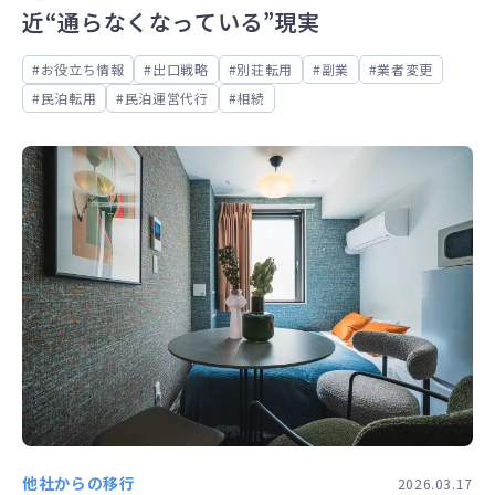
近“通らなくなっている”現実
お役立ち情報
出口戦略
別荘転用
副業
業者変更
民泊転用
民泊運営代行
相続
他社からの移行
2026.03.17