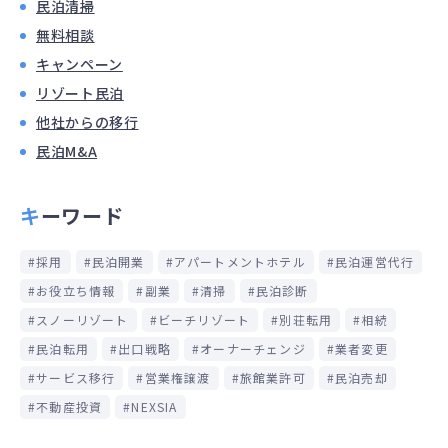
民泊清掃
無料相談
キャンペーン
リゾート民泊
他社からの移行
民泊M&A
キーワード
採用
民泊開業
アパートメントホテル
民泊運営代行
お役立ち情報
副業
清掃
民泊診断
スノーリゾート
ビーチリゾート
別荘転用
相続
民泊転用
出口戦略
オーナーチェンジ
業者変更
サービス移行
営業権譲渡
旅館業許可
民泊売却
不動産投資
NEXSIA