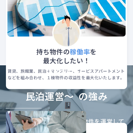
持ち物件の
稼働率
を
最大化したい！
FEATURE
賃貸、旅館業、民泊＋マンスリー、サービスアパートメント
などを組み合わせ、１棟物件の収益性を最大化いたします。
『YORISOI』～心をつなぐ
民泊運営～ の強み
私たちは自社で複数の民泊物件を運営して
おり、そこで培った経験とノウハウを基に