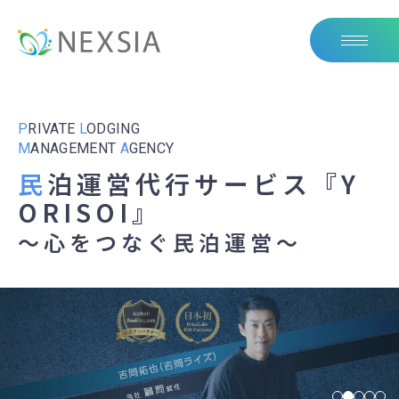
P
RIVATE
L
ODGING
M
ANAGEMENT
A
GENCY
民
泊運営代行サービス『Y
ORISOI』
～心をつなぐ民泊運営～
「勝てる民泊 × 戦略的運営」
ゲストに選ばれる宿づくり