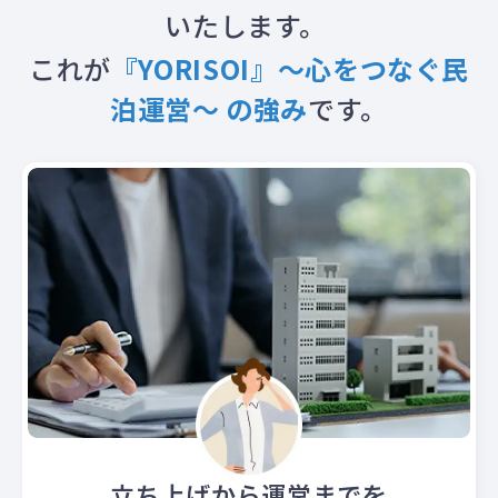
いたします。
これが
『YORISOI』～心をつなぐ民
泊運営～ の強み
です。
立ち上げから運営までを