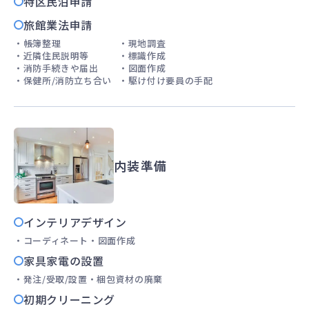
特区民泊申請
旅館業法申請
帳簿整理
現地調査
近隣住民説明等
標識作成
消防手続きや届出
図面作成
保健所/消防立ち合い
駆け付け要員の手配
内装準備
インテリアデザイン
コーディネート
図面作成
家具家電の設置
発注/受取/設置
梱包資材の廃棄
初期クリーニング