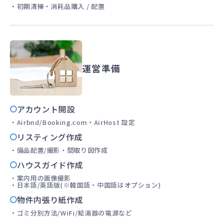
初期清掃
消耗品購入 / 配置
運営準備
アカウント開設
Airbnd/Booking.com
AirHost 設定
リスティング作成
備品配置/撮影
間取り図作成
ハウスガイド作成
案内用の画像撮影
日本語/英語版(※韓国語・中国語はオプション)
物件内張り紙作成
ゴミ分別方法/WiFi/給湯器の電源など