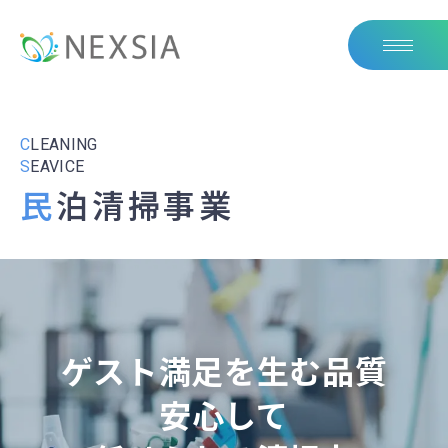
C
LEANING
S
EAVICE
民泊清掃事業
ゲスト満足を生む品質
安心して