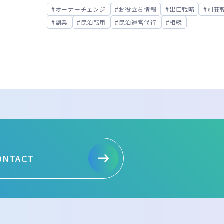
オーナーチェンジ
お役立ち情報
出口戦略
別荘
副業
民泊転用
民泊運営代行
相続
ONTACT