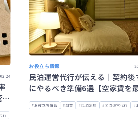
お役立ち情報
2
民泊運営代行が伝える｜契約後
02.24
率
にやるべき準備6選【空家賃を
管理
する方法】
お役立ち情報
副業
民泊転用
民泊運営代行
代行