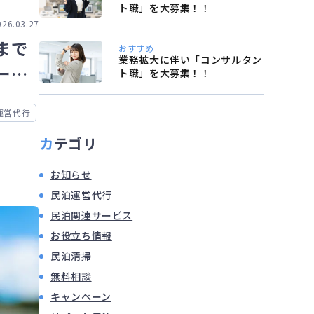
ト職」を大募集！！
026.03.27
まで
おすすめ
業務拡大に伴い「コンサルタン
ード
ト職」を大募集！！
運営代行
カテゴリ
お知らせ
民泊運営代行
民泊関連サービス
お役立ち情報
民泊清掃
無料相談
キャンペーン