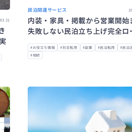
民泊関連サービス
2
内装・家具・掲載から営業開始
03.31
き
失敗しない民泊立ち上げ完全ロ
実
マップ
お役立ち情報
別荘転用
副業
民泊転用
民泊
相続