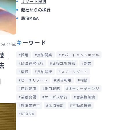
リゾート民泊
他社からの移行
民泊M&A
キーワード
026.03.06
肢｜
採用
民泊開業
アパートメントホテル
法
民泊運営代行
お役立ち情報
副業
清掃
民泊診断
スノーリゾート
ビーチリゾート
別荘転用
相続
民泊転用
出口戦略
オーナーチェンジ
業者変更
サービス移行
営業権譲渡
旅館業許可
民泊売却
不動産投資
NEXSIA