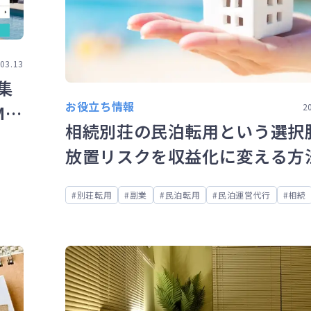
03.13
集
お役立ち情報
MO
2
相続別荘の民泊転用という選択
放置リスクを収益化に変える方
別荘転用
副業
民泊転用
民泊運営代行
相続