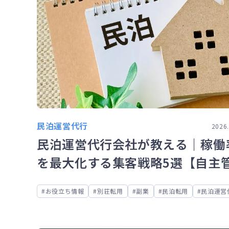
民泊運営代行
2026.
民泊運営代行会社が教える｜稼働
を最大化する集客戦略5選【自主
との決定的な差】
お役立ち情報
別荘転用
副業
民泊転用
民泊運営