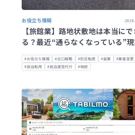
お役立ち情報
2026.
【旅館業】路地状敷地は本当にで
る？最近“通らなくなっている”現
お役立ち情報
出口戦略
別荘転用
副業
業者変更
民泊転用
民泊運営代行
相続