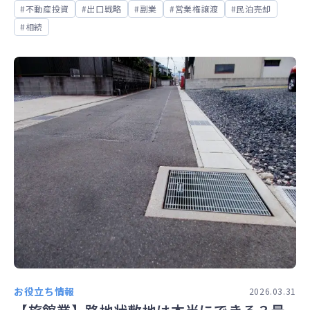
不動産投資
出口戦略
副業
営業権譲渡
民泊売却
相続
お役立ち情報
2026.03.31