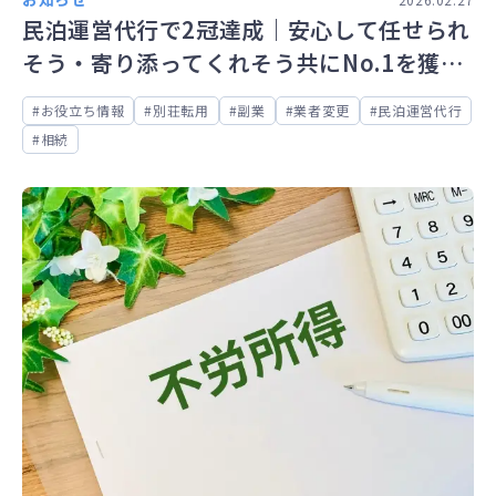
民泊運営代行で2冠達成｜安心して任せられ
そう・寄り添ってくれそう共にNo.1を獲
得！
お役立ち情報
別荘転用
副業
業者変更
民泊運営代行
相続