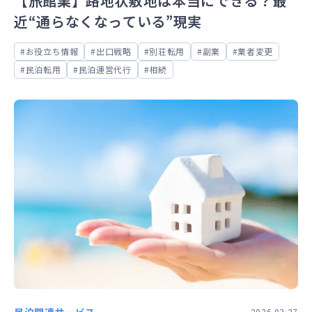
【旅館業】路地状敷地は本当にできる？最
近“通らなくなっている”現実
お役立ち情報
出口戦略
別荘転用
副業
業者変更
民泊転用
民泊運営代行
相続
民泊関連サービス
2026.03.27