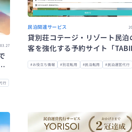
民泊関連サービス
2
貸別荘コテージ・リゾート民泊
客を強化する予約サイト「TABI
03.27
で
（タビルモ）」とは？
ド
お役立ち情報
別荘転用
民泊転用
民泊運営代行
代行