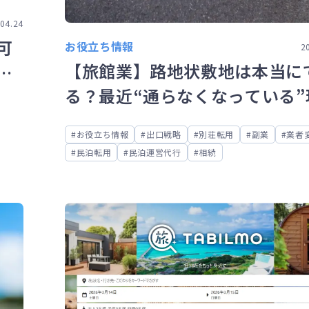
04.24
可
お役立ち情報
2
【旅館業】路地状敷地は本当に
ポ
る？最近“通らなくなっている”
お役立ち情報
出口戦略
別荘転用
副業
業者
民泊転用
民泊運営代行
相続