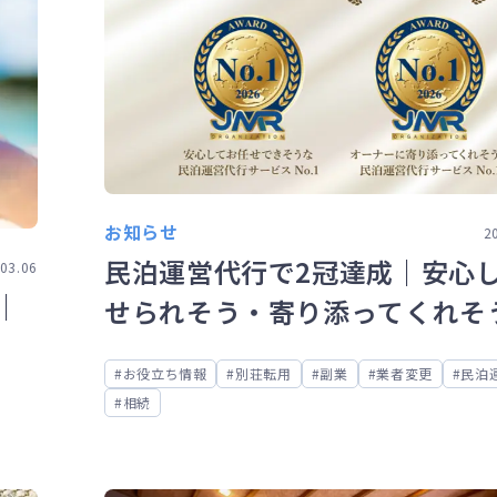
お知らせ
2
民泊運営代行で2冠達成｜安心
03.06
｜
せられそう・寄り添ってくれそ
にNo.1を獲得！
お役立ち情報
別荘転用
副業
業者変更
民泊
相続