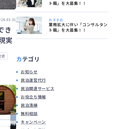
ト職」を大募集！！
026.03.31
おすすめ
業務拡大に伴い「コンサルタン
でき
ト職」を大募集！！
現実
変更
カテゴリ
お知らせ
民泊運営代行
民泊関連サービス
お役立ち情報
民泊清掃
無料相談
キャンペーン