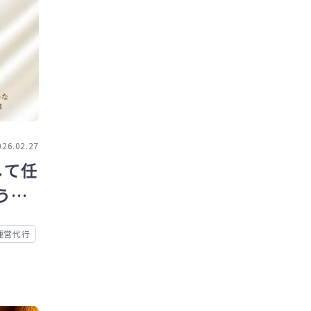
026.02.27
して任
う共
運営代行