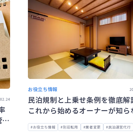
お役立ち情報
2
民泊規制と上乗せ条例を徹底解
02.24
率
これから始めるオーナーが知ら
管理
と危険なポイント
お役立ち情報
別荘転用
業者変更
民泊運営代行