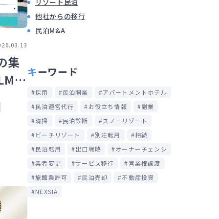
リゾート民泊
他社からの移行
民泊M&A
026.03.13
の集
キーワード
LMO
採用
民泊開業
アパートメントホテル
民泊運営代行
お役立ち情報
副業
清掃
民泊診断
スノーリゾート
ビーチリゾート
別荘転用
相続
民泊転用
出口戦略
オーナーチェンジ
業者変更
サービス移行
営業権譲渡
旅館業許可
民泊売却
不動産投資
NEXSIA