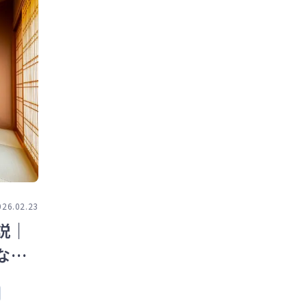
026.02.23
説｜
ない