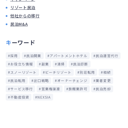
リゾート民泊
他社からの移行
民泊M&A
キーワード
採用
民泊開業
アパートメントホテル
民泊運営代行
お役立ち情報
副業
清掃
民泊診断
スノーリゾート
ビーチリゾート
別荘転用
相続
民泊転用
出口戦略
オーナーチェンジ
業者変更
サービス移行
営業権譲渡
旅館業許可
民泊売却
不動産投資
NEXSIA