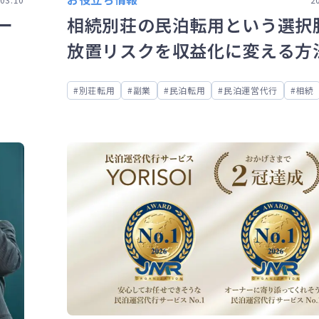
ー
相続別荘の民泊転用という選択
放置リスクを収益化に変える方
別荘転用
副業
民泊転用
民泊運営代行
相続