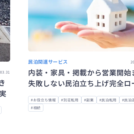
民泊関連サービス
2
内装・家具・掲載から営業開始
03.31
き
失敗しない民泊立ち上げ完全ロ
実
マップ
お役立ち情報
別荘転用
副業
民泊転用
民泊
相続