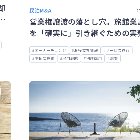
却
民泊M&A
2
め
営業権譲渡の落とし穴。旅館業
を「確実に」引き継ぐための実
イント
オーナーチェンジ
お役立ち情報
サービス移行
不動産投資
出口戦略
別荘転用
副業