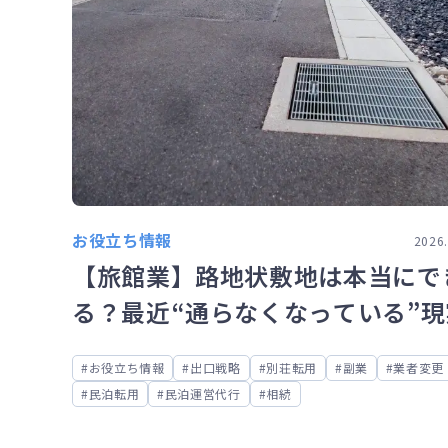
お役立ち情報
2026.
【旅館業】路地状敷地は本当にで
る？最近“通らなくなっている”現
お役立ち情報
出口戦略
別荘転用
副業
業者変更
民泊転用
民泊運営代行
相続