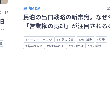
民泊M&A
2
04.17
民泊の出口戦略の新常識。なぜ
泊
「営業権の売却」が注目される
買
か？
オーナーチェンジ
不動産投資
出口戦略
副業
略
営業権譲渡
旅館業許可
民泊売却
民泊診断