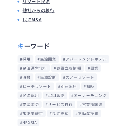
リゾート民泊
他社からの移行
民泊M&A
キーワード
採用
民泊開業
アパートメントホテル
民泊運営代行
お役立ち情報
副業
清掃
民泊診断
スノーリゾート
ビーチリゾート
別荘転用
相続
民泊転用
出口戦略
オーナーチェンジ
業者変更
サービス移行
営業権譲渡
旅館業許可
民泊売却
不動産投資
NEXSIA